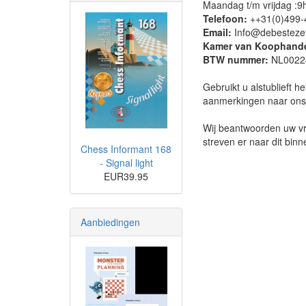
Maandag t/m vrijdag :9
Telefoon:
++31(0)499-
Email:
Info@debestezet.
Kamer van Koophand
BTW nummer:
NL0022
Gebruikt u alstublieft h
aanmerkingen naar ons 
Wij beantwoorden uw vr
streven er naar dit bin
Chess Informant 168
- Signal light
EUR39.95
Aanbiedingen