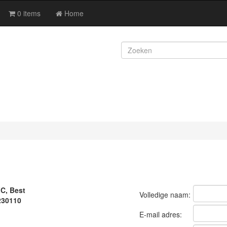
0 items
Home
C, Best
Volledige naam:
230110
E-mail adres: