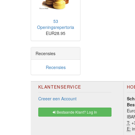
53
Openingsrepertoria
EUR28.95
Recensies
Recensies
KLANTENSERVICE
HO
Creeer een Account
Sch
Bes
Euro
Bestaande Klant? Log In
IBA
T:
+3
E:
in