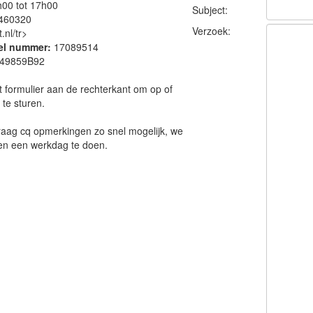
h00 tot 17h00
Subject:
460320
Verzoek:
nl/tr>
el nummer:
17089514
49859B92
et formulier aan de rechterkant om op of
te sturen.
aag cq opmerkingen zo snel mogelijk, we
nen een werkdag te doen.