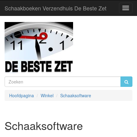
Schaakboeken Verzendhuis De Beste Zet
Toggl
Navig
Hoofdpagina
Winkel
Schaaksoftware
Schaaksoftware