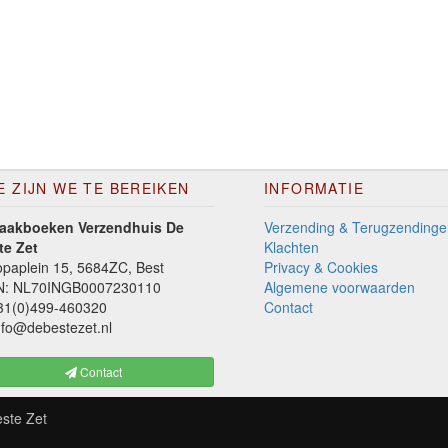
E ZIJN WE TE BEREIKEN
INFORMATIE
aakboeken Verzendhuis De
Verzending & Terugzendinge
te Zet
Klachten
paplein 15, 5684ZC, Best
Privacy & Cookies
N: NL70INGB0007230110
Algemene voorwaarden
1(0)499-460320
Contact
fo@debestezet.nl
Contact
ste Zet