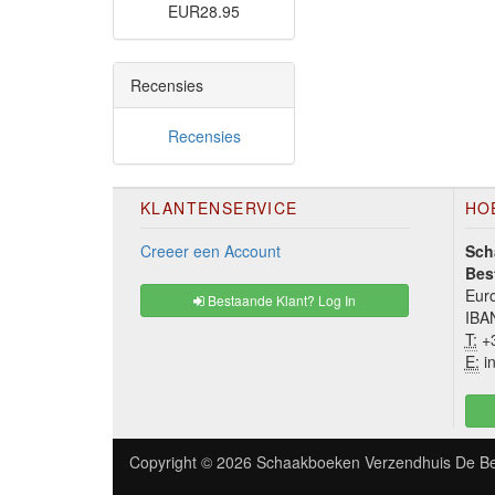
EUR28.95
Recensies
Recensies
KLANTENSERVICE
HO
Creeer een Account
Sch
Bes
Euro
Bestaande Klant? Log In
IBA
T:
+3
E:
in
Copyright © 2026
Schaakboeken Verzendhuis De Be