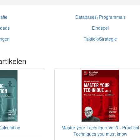
afie
Databases\ Programma's
loads
Eindspel
ingen
Taktiek\Strategie
rtikelen
alculation
Master your Technique Vol.3 - Practical
Techniques you must know