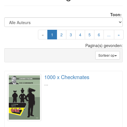
Toon:
(current)
«
1
2
3
4
5
6
...
»
Pagina(s) gevonden:
Sorteer op
1000 x Checkmates
…