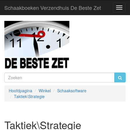
Schaakboeken Verzendhuis De Beste Zet
Toggl
Navig
Hoofdpagina
Winkel
Schaaksoftware
Taktiek\Strategie
Taktiek\Strategie