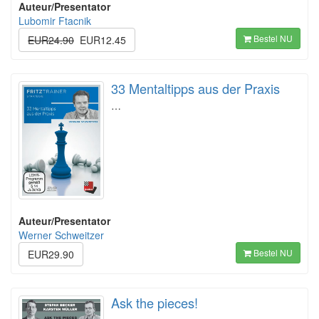
Auteur/Presentator
Lubomir Ftacnik
Bestel NU
EUR24.90
EUR12.45
33 Mentaltipps aus der Praxis
…
Auteur/Presentator
Werner Schweitzer
Bestel NU
EUR29.90
Ask the pieces!