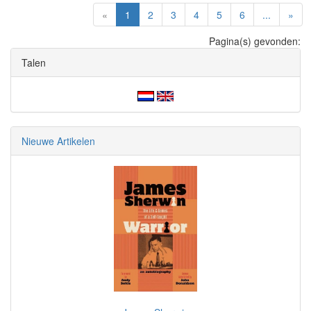
(current)
«
1
2
3
4
5
6
...
»
Pagina(s) gevonden:
Talen
Nieuwe Artikelen