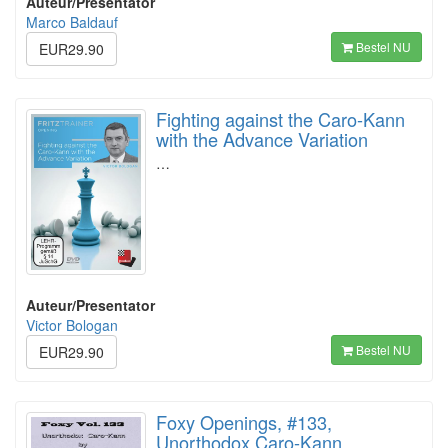
Auteur/Presentator
Marco Baldauf
Bestel NU
EUR29.90
Fighting against the Caro-Kann
with the Advance Variation
…
Auteur/Presentator
Victor Bologan
Bestel NU
EUR29.90
Foxy Openings, #133,
Unorthodox Caro-Kann