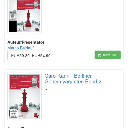
…
Auteur/Presentator
Marco Baldauf
Bestel NU
EUR59.80
EUR54.90
Caro-Kann - Berliner
Geheimvarianten Band 2
…