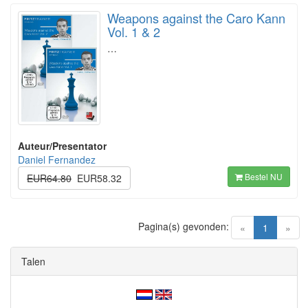
Weapons against the Caro Kann
Vol. 1 & 2
…
Auteur/Presentator
Daniel Fernandez
Bestel NU
EUR64.80
EUR58.32
Pagina(s) gevonden:
(current)
«
1
»
Talen