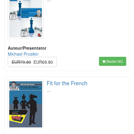
Auteur/Presentator
Michael Prusikin
Bestel NU
EUR79.80
EUR69.80
Fit for the French
…