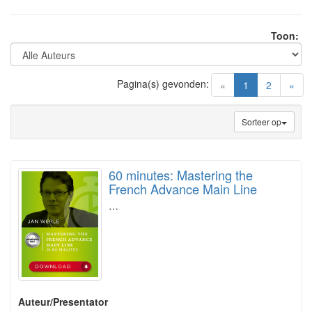
Toon:
Pagina(s) gevonden:
(current)
«
1
2
»
Sorteer op
60 minutes: Mastering the
French Advance Main Line
…
Auteur/Presentator