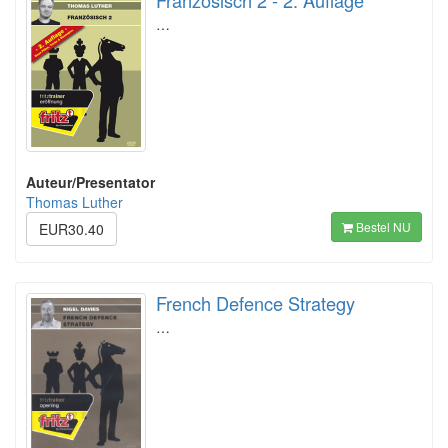
Französisch 2 - 2. Auflage
…
Auteur/Presentator
Thomas Luther
Bestel NU
EUR30.40
French Defence Strategy
…