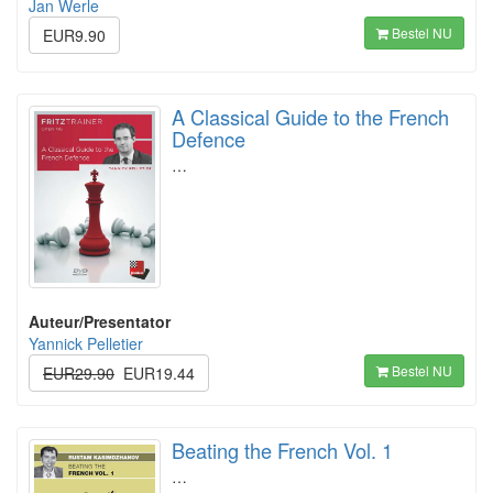
Jan Werle
Bestel NU
EUR9.90
A Classical Guide to the French
Defence
…
Auteur/Presentator
Yannick Pelletier
Bestel NU
EUR29.90
EUR19.44
Beating the French Vol. 1
…