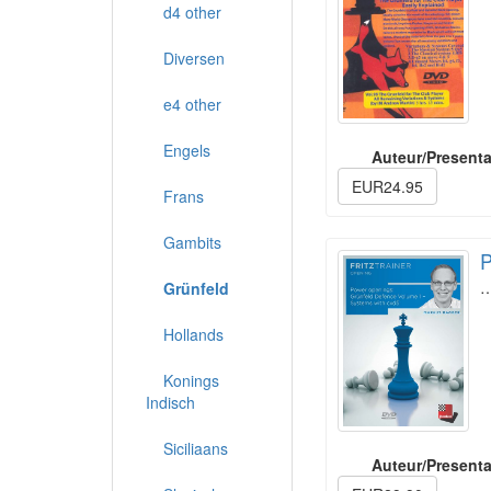
d4 other
Diversen
e4 other
Engels
Auteur/Presenta
EUR24.95
Frans
Gambits
P
Grünfeld
Hollands
Konings
Indisch
Siciliaans
Auteur/Presenta