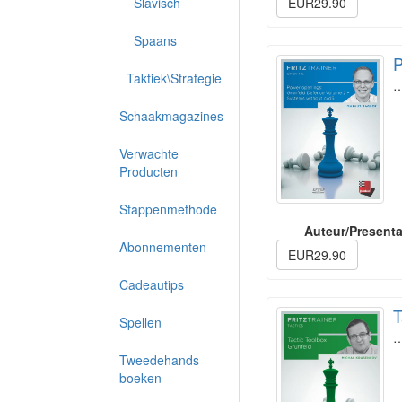
Slavisch
EUR29.90
Spaans
P
Taktiek\Strategie
Schaakmagazines
Verwachte
Producten
Stappenmethode
Auteur/Presenta
Abonnementen
EUR29.90
Cadeautips
T
Spellen
Tweedehands
boeken