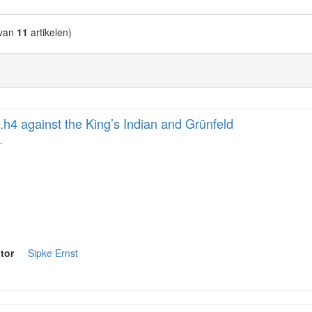
van
11
artikelen)
.h4 against the King’s Indian and Grünfeld
…
tor
Sipke Ernst