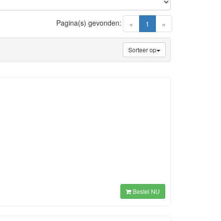
Pagina(s) gevonden:
(current)
«
1
»
Sorteer op
Bestel NU