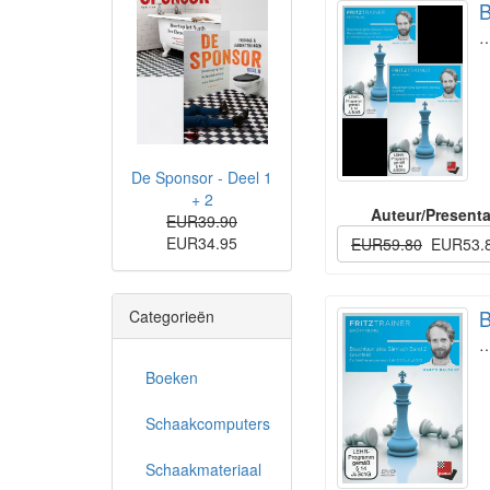
B
De Sponsor - Deel 1
+ 2
Auteur/Presenta
EUR39.90
EUR34.95
EUR59.80
EUR53.
B
Categorieën
Boeken
Schaakcomputers
Schaakmateriaal