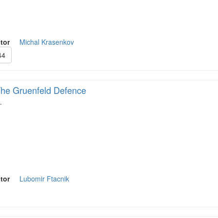
tor
Michal Krasenkov
44
he Gruenfeld Defence
…
tor
Lubomir Ftacnik