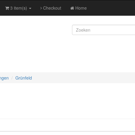
3 item(s)
Checkout
Home
ngen
Grünfeld