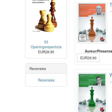
T
53
Openingsrepertoria
Auteur/Presenta
EUR28.95
EUR29.90
Recensies
W
Recensies