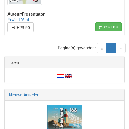
Auteur/Presentator
Erwin L'Ami
Bestel NU
EUR29.90
Pagina(s) gevonden:
(current)
«
1
»
Talen
Nieuwe Artikelen