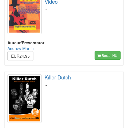
Video
…
Auteur/Presentator
Andrew Martin
Bestel NU
EUR24.95
Killer Dutch
…