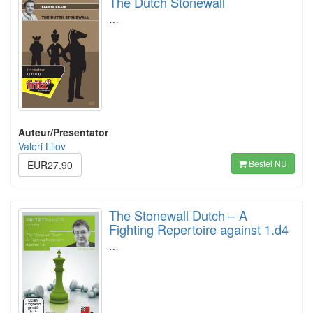
The Dutch Stonewall
…
Auteur/Presentator
Valeri Lilov
Bestel NU
EUR27.90
The Stonewall Dutch – A
Fighting Repertoire against 1.d4
…