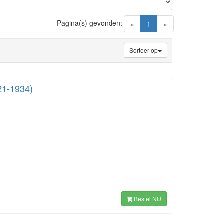
Pagina(s) gevonden:
(current)
«
1
»
Sorteer op
21-1934)
Bestel NU