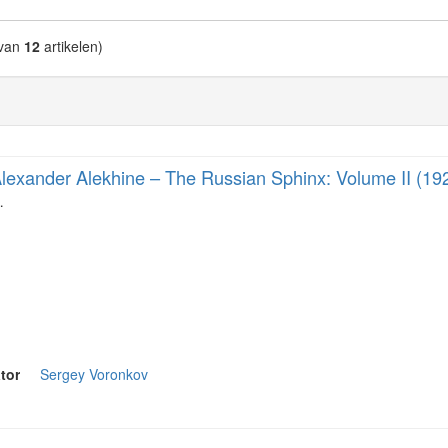
van
12
artikelen)
lexander Alekhine – The Russian Sphinx: Volume II (19
…
tor
Sergey Voronkov