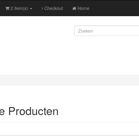
2 item(s)
Checkout
Home
e Producten