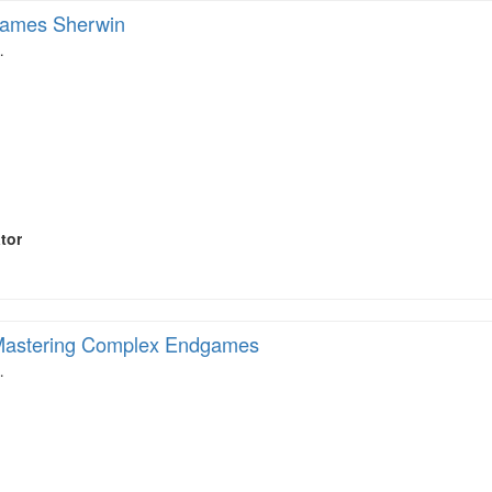
ames Sherwin
…
tor
astering Complex Endgames
…