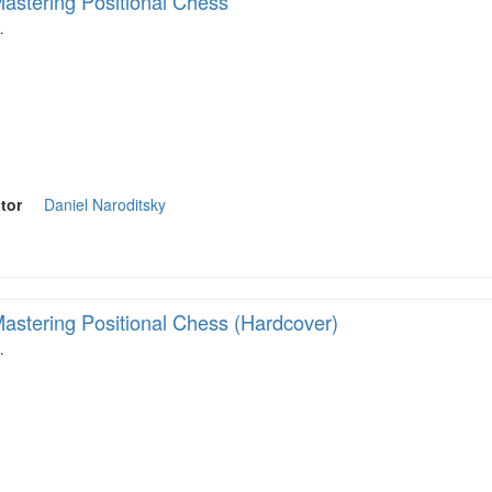
astering Positional Chess
…
tor
Daniel Naroditsky
astering Positional Chess (Hardcover)
…