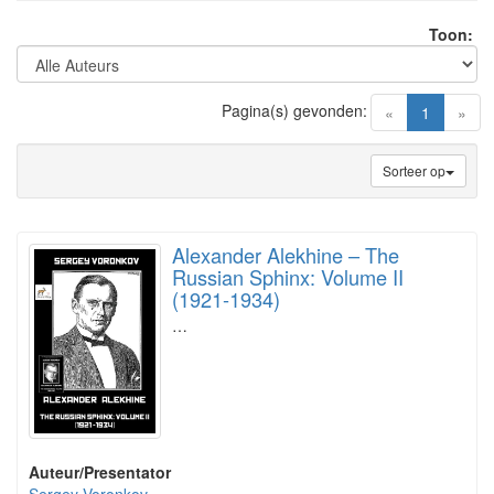
Toon:
Pagina(s) gevonden:
(current)
«
1
»
Sorteer op
Alexander Alekhine – The
Russian Sphinx: Volume II
(1921-1934)
…
Auteur/Presentator