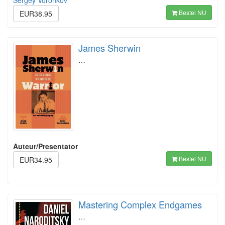
Sergey Voronkov
Bestel NU
EUR38.95
James Sherwin
…
Auteur/Presentator
Bestel NU
EUR34.95
Mastering Complex Endgames
…