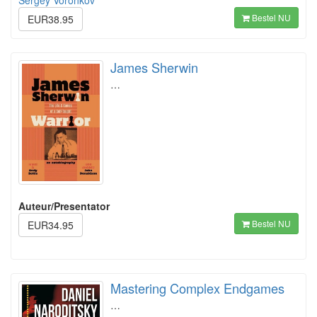
Sergey Voronkov
Bestel NU
EUR38.95
James Sherwin
…
Auteur/Presentator
Bestel NU
EUR34.95
Mastering Complex Endgames
…