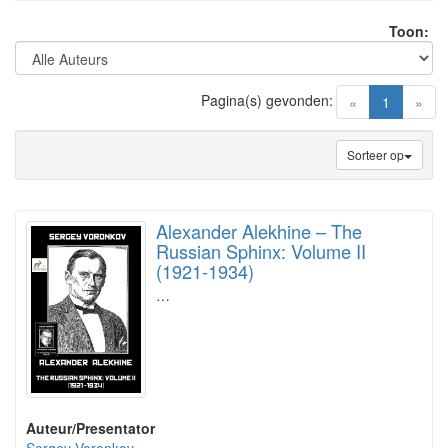
Toon:
Pagina(s) gevonden:
(current)
«
1
»
Sorteer op
Alexander Alekhine – The
Russian Sphinx: Volume II
(1921-1934)
…
Auteur/Presentator