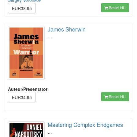
Sergey Voronkov
Bestel NU
EUR38.95
James Sherwin
…
Auteur/Presentator
Bestel NU
EUR34.95
Mastering Complex Endgames
…