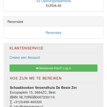
53 Openingsrepertoria
EUR28.95
Recensies
Recensies
KLANTENSERVICE
Creeer een Account
Bestaande Klant? Log In
HOE ZIJN WE TE BEREIKEN
Schaakboeken Verzendhuis De Beste Zet
Europaplein 15, 5684ZC, Best
IBAN: NL70INGB0007230110
T:
+31(0)499-460320
E:
info@debestezet.nl