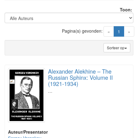
Toon:
Pagina(s) gevonden:
(current)
«
1
»
Sorteer op
Alexander Alekhine – The
Russian Sphinx: Volume II
(1921-1934)
…
Auteur/Presentator