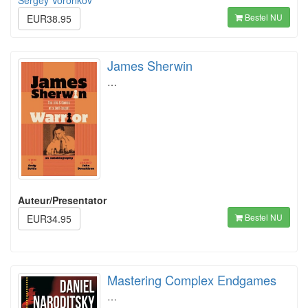
Sergey Voronkov
Bestel NU
EUR38.95
James Sherwin
…
Auteur/Presentator
Bestel NU
EUR34.95
Mastering Complex Endgames
…