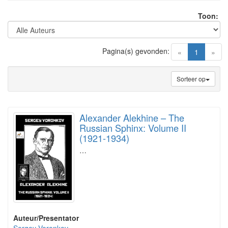
Toon:
Pagina(s) gevonden:
(current)
«
1
»
Sorteer op
Alexander Alekhine – The
Russian Sphinx: Volume II
(1921-1934)
…
Auteur/Presentator