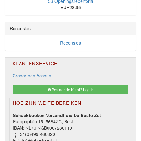
53 Openingsrepertoria
EUR28.95
Recensies
Recensies
KLANTENSERVICE
Creeer een Account
Bestaande Klant? Log In
HOE ZIJN WE TE BEREIKEN
Schaakboeken Verzendhuis De Beste Zet
Europaplein 15, 5684ZC, Best
IBAN: NL70INGB0007230110
T:
+31(0)499-460320
E:
info@debestezet.nl