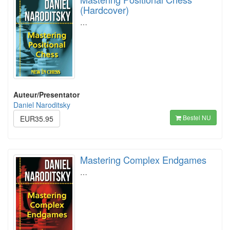
(Hardcover)
…
Auteur/Presentator
Daniel Naroditsky
Bestel NU
EUR35.95
Mastering Complex Endgames
…