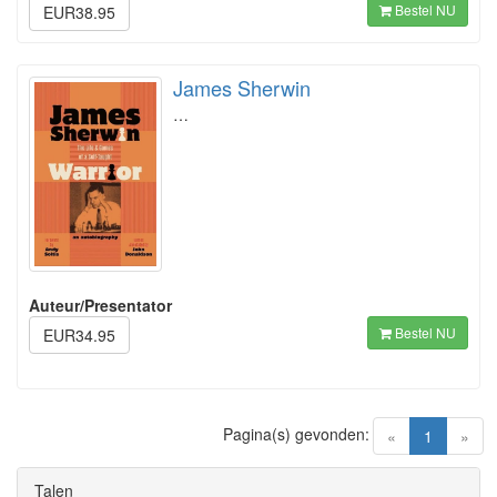
Bestel NU
EUR38.95
James Sherwin
…
Auteur/Presentator
Bestel NU
EUR34.95
Pagina(s) gevonden:
(current)
«
1
»
Talen