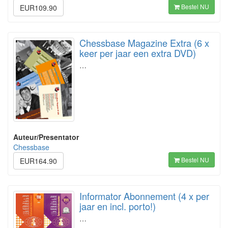
Bestel NU
EUR109.90
Chessbase Magazine Extra (6 x
keer per jaar een extra DVD)
…
Auteur/Presentator
Chessbase
Bestel NU
EUR164.90
Informator Abonnement (4 x per
jaar en incl. porto!)
…