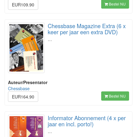
Bestel NU
EUR109.90
Chessbase Magazine Extra (6 x
keer per jaar een extra DVD)
…
Auteur/Presentator
Chessbase
Bestel NU
EUR164.90
Informator Abonnement (4 x per
jaar en incl. porto!)
…