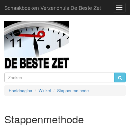
Schaakboeken Verzendhuis De Beste Zet
Toggl
Navig
Hoofdpagina
Winkel
Stappenmethode
Stappenmethode