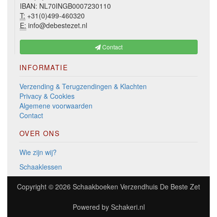
IBAN: NL70INGB0007230110
T:
+31(0)499-460320
E:
info@debestezet.nl
Contact
INFORMATIE
Verzending & Terugzendingen & Klachten
Privacy & Cookies
Algemene voorwaarden
Contact
OVER ONS
Wie zijn wij?
Schaaklessen
Copyright © 2026
Schaakboeken Verzendhuis De Beste Zet
Powered by
Schakeri.nl