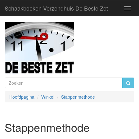
Schaakboeken Verzendhuis De Beste Zet
Toggl
Navig
Hoofdpagina
Winkel
Stappenmethode
Stappenmethode