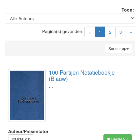
Toon:
Pagina(s) gevonden:
(current)
«
1
2
3
»
Sorteer op
100 Partijen Notatieboekje
(Blauw)
…
Auteur/Presentator
Bestel NU
EUR5.95