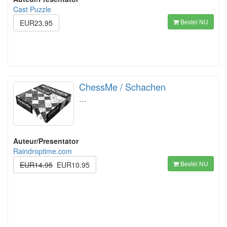
Cast Puzzle
Bestel NU
EUR23.95
ChessMe / Schachen
…
Auteur/Presentator
Raindroptime.com
Bestel NU
EUR14.95
EUR10.95