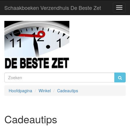
Schaakboeken Verzendhuis De Beste Zet
Toggl
Navig
Hoofdpagina
Winkel
Cadeautips
Cadeautips