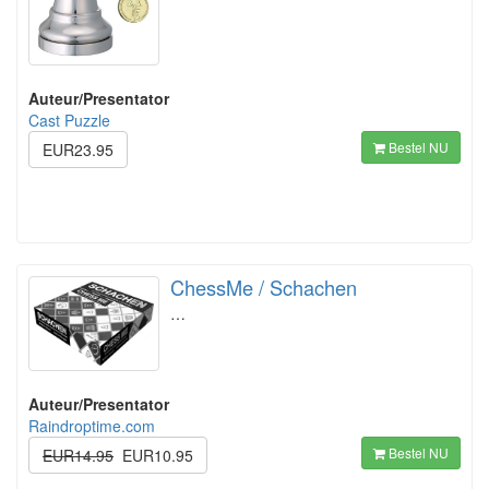
Auteur/Presentator
Cast Puzzle
Bestel NU
EUR23.95
ChessMe / Schachen
…
Auteur/Presentator
Raindroptime.com
Bestel NU
EUR14.95
EUR10.95