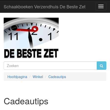
Schaakboeken Verzendhuis De Beste Zet
Toggl
Navig
Hoofdpagina
Winkel
Cadeautips
Cadeautips