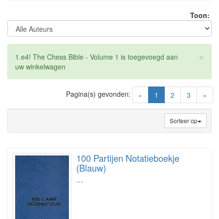
Toon:
×
1.e4! The Chess Bible - Volume 1 is toegevoegd aan
uw winkelwagen
Pagina(s) gevonden:
(current)
«
1
2
3
»
Sorteer op
100 Partijen Notatieboekje
(Blauw)
…