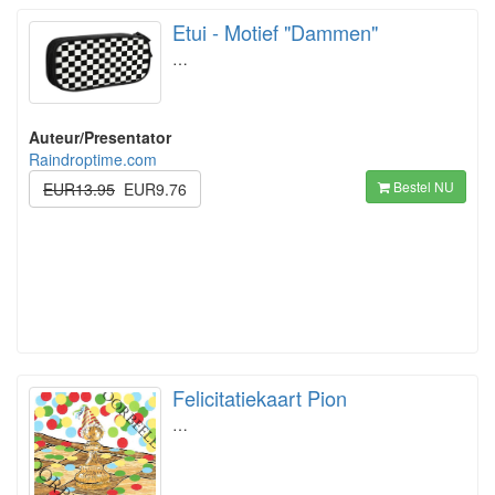
Etui - Motief "Dammen"
…
Auteur/Presentator
Raindroptime.com
Bestel NU
EUR13.95
EUR9.76
Felicitatiekaart Pion
…