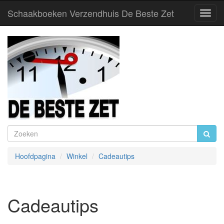
Schaakboeken Verzendhuis De Beste Zet
Toggl
Navig
Hoofdpagina
Winkel
Cadeautips
Cadeautips