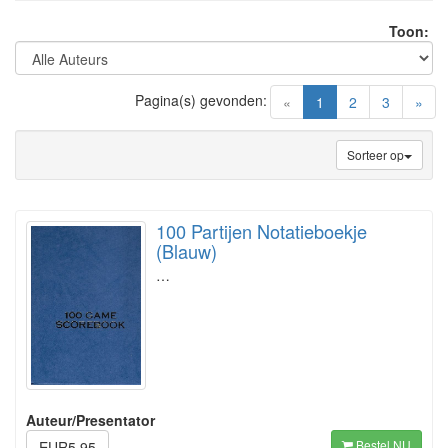
Toon:
Pagina(s) gevonden:
(current)
«
1
2
3
»
Sorteer op
100 Partijen Notatieboekje
(Blauw)
…
Auteur/Presentator
Bestel NU
EUR5.95