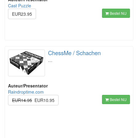
Cast Puzzle
Bestel NU
EUR23.95
ChessMe / Schachen
…
Auteur/Presentator
Raindroptime.com
Bestel NU
EUR14.95
EUR10.95