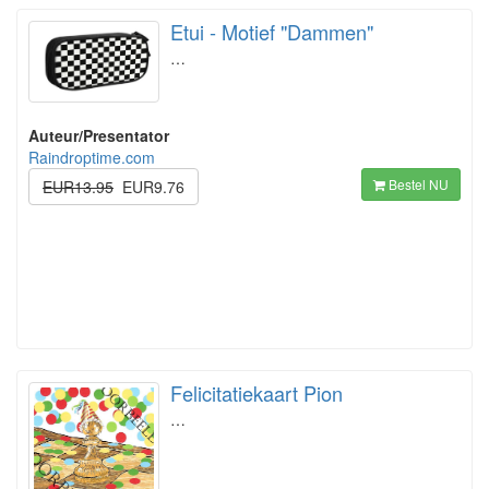
Etui - Motief "Dammen"
…
Auteur/Presentator
Raindroptime.com
Bestel NU
EUR13.95
EUR9.76
Felicitatiekaart Pion
…