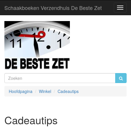
Schaakboeken Verzendhuis De Beste Zet
Toggl
Navig
Hoofdpagina
Winkel
Cadeautips
Cadeautips