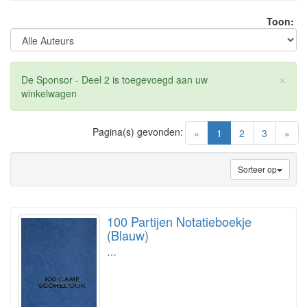
Toon:
×
De Sponsor - Deel 2 is toegevoegd aan uw
winkelwagen
Pagina(s) gevonden:
(current)
«
1
2
3
»
Sorteer op
100 Partijen Notatieboekje
(Blauw)
…