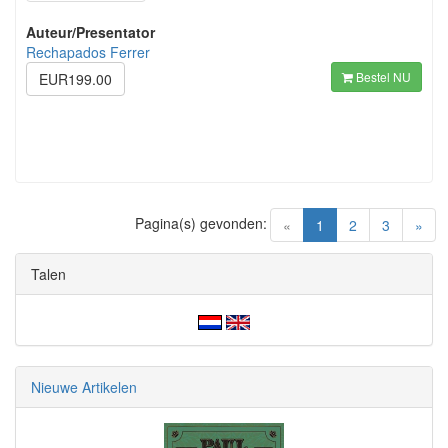
Auteur/Presentator
Rechapados Ferrer
Bestel NU
EUR199.00
Pagina(s) gevonden:
(current)
«
1
2
3
»
Talen
Nieuwe Artikelen