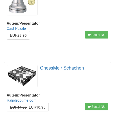
Auteur/Presentator
Cast Puzzle
Bestel NU
EUR23.95
ChessMe / Schachen
…
Auteur/Presentator
Raindroptime.com
Bestel NU
EUR14.95
EUR10.95