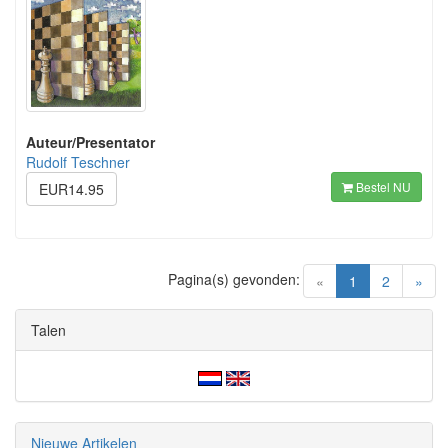
Auteur/Presentator
Rudolf Teschner
Bestel NU
EUR14.95
Pagina(s) gevonden:
(current)
«
1
2
»
Talen
Nieuwe Artikelen