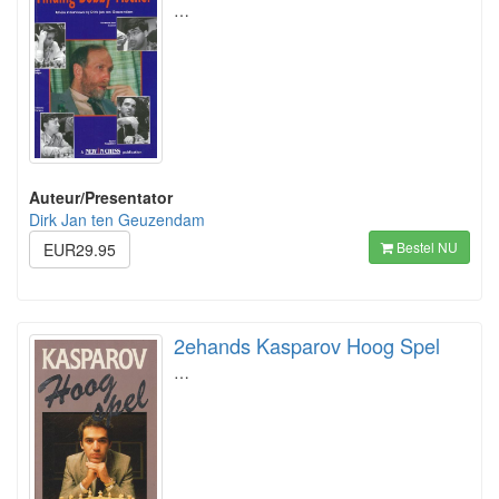
…
Auteur/Presentator
Dirk Jan ten Geuzendam
Bestel NU
EUR29.95
2ehands Kasparov Hoog Spel
…