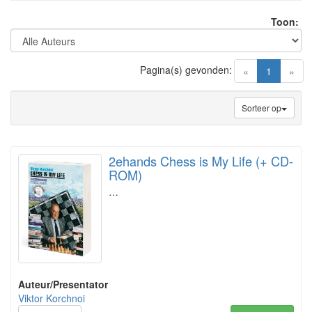
Toon:
Pagina(s) gevonden:
(current)
«
1
»
Sorteer op
2ehands Chess is My Life (+ CD-
ROM)
…
Auteur/Presentator
Viktor Korchnoi