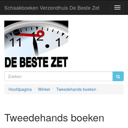
Schaakboeken Verzendhuis De Beste Zet
Toggl
Navig
Hoofdpagina
Winkel
Tweedehands boeken
Tweedehands boeken