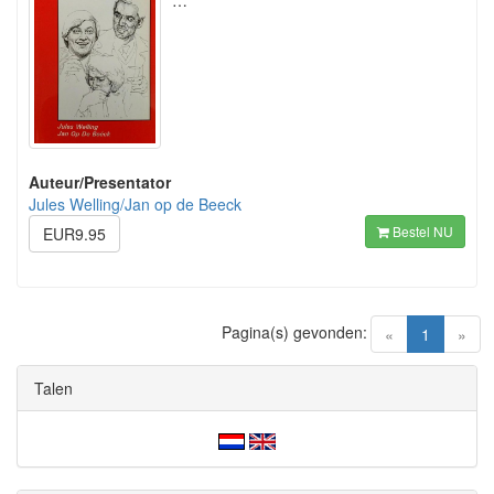
…
Auteur/Presentator
Jules Welling/Jan op de Beeck
Bestel NU
EUR9.95
Pagina(s) gevonden:
(current)
«
1
»
Talen