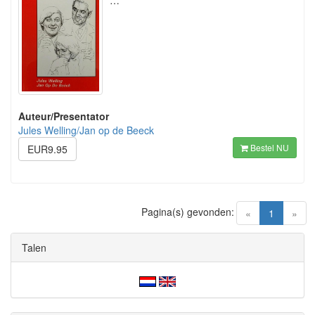
…
Auteur/Presentator
Jules Welling/Jan op de Beeck
Bestel NU
EUR9.95
Pagina(s) gevonden:
(current)
«
1
»
Talen