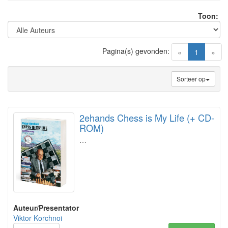
Toon:
Pagina(s) gevonden:
(current)
«
1
»
Sorteer op
2ehands Chess is My Life (+ CD-
ROM)
…
Auteur/Presentator
Viktor Korchnoi