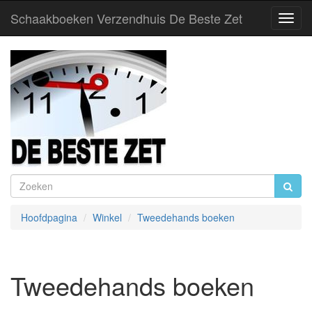
Schaakboeken Verzendhuis De Beste Zet
Toggl
Navig
Hoofdpagina
Winkel
Tweedehands boeken
Tweedehands boeken