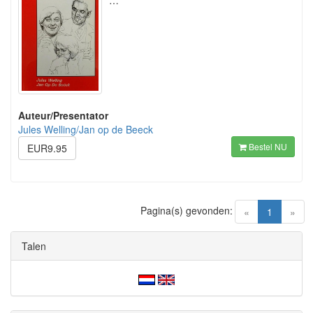
…
Auteur/Presentator
Jules Welling/Jan op de Beeck
Bestel NU
EUR9.95
Pagina(s) gevonden:
(current)
«
1
»
Talen