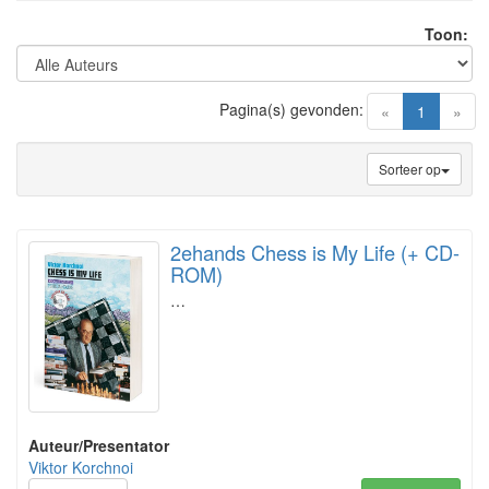
Toon:
Pagina(s) gevonden:
(current)
«
1
»
Sorteer op
2ehands Chess is My Life (+ CD-
ROM)
…
Auteur/Presentator
Viktor Korchnoi