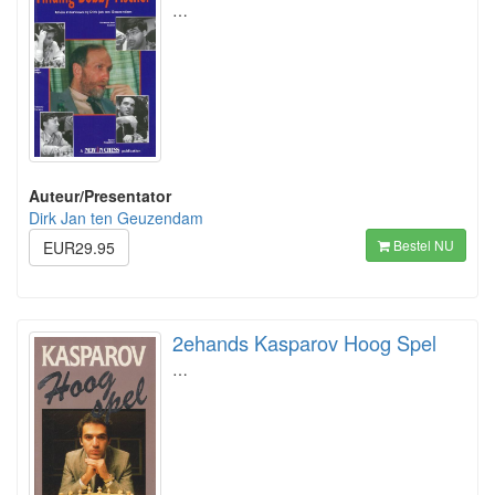
…
Auteur/Presentator
Dirk Jan ten Geuzendam
Bestel NU
EUR29.95
2ehands Kasparov Hoog Spel
…