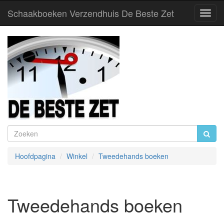
Schaakboeken Verzendhuis De Beste Zet
Toggl
Navig
Hoofdpagina
Winkel
Tweedehands boeken
Tweedehands boeken