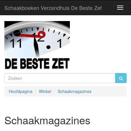
Schaakboeken Verzendhuis De Beste Zet
Toggl
Navig
Hoofdpagina
Winkel
Schaakmagazines
Schaakmagazines