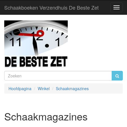
Schaakboeken Verzendhuis De Beste Zet
Toggl
Navig
Hoofdpagina
Winkel
Schaakmagazines
Schaakmagazines