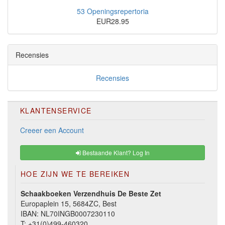
53 Openingsrepertoria
EUR28.95
Recensies
Recensies
KLANTENSERVICE
Creeer een Account
Bestaande Klant? Log In
HOE ZIJN WE TE BEREIKEN
Schaakboeken Verzendhuis De Beste Zet
Europaplein 15, 5684ZC, Best
IBAN: NL70INGB0007230110
T:
+31(0)499-460320