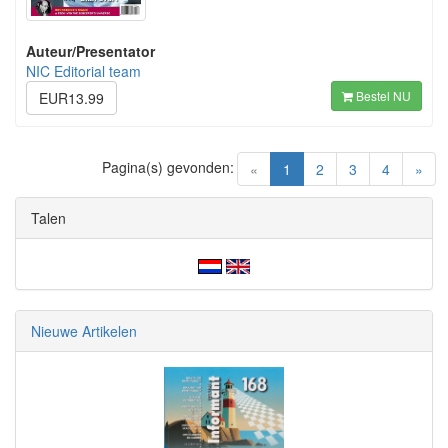
Auteur/Presentator
NIC Editorial team
Bestel NU
EUR13.99
Pagina(s) gevonden:
(current)
«
1
2
3
4
»
Talen
Nieuwe Artikelen