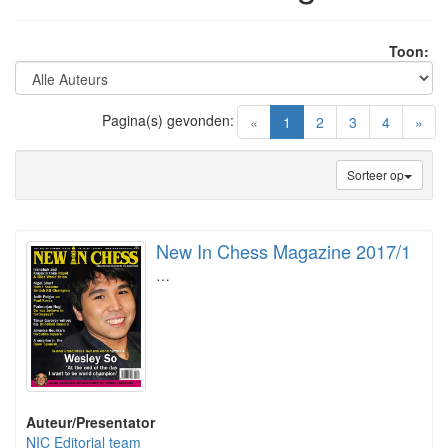
Toon:
Pagina(s) gevonden:
(current)
«
1
2
3
4
»
Sorteer op
New In Chess Magazine 2017/1
…
Auteur/Presentator
NIC Editorial team