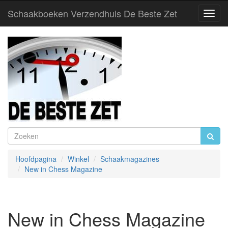
Schaakboeken Verzendhuis De Beste Zet
Toggl
Navig
Hoofdpagina
Winkel
Schaakmagazines
New in Chess Magazine
New in Chess Magazine