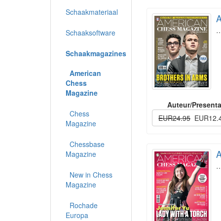
Schaakmateriaal
A
Schaaksoftware
Schaakmagazines
American
Chess
Magazine
Auteur/Presenta
Chess
EUR24.95
EUR12.
Magazine
Chessbase
A
Magazine
New in Chess
Magazine
Rochade
Europa