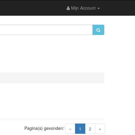
Mijn Account
Pagina(s) gevonden:
(current)
«
1
2
»