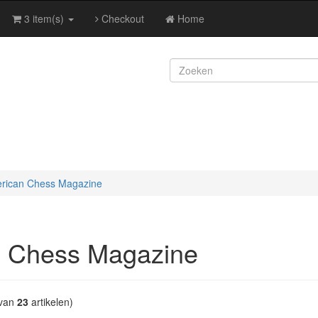
3 item(s)
Checkout
Home
rican Chess Magazine
 Chess Magazine
van
23
artikelen)