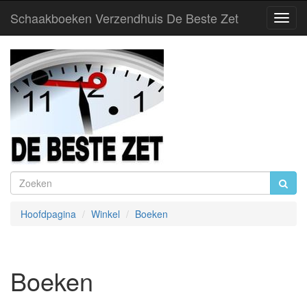
Schaakboeken Verzendhuis De Beste Zet
Toggl
Navig
Hoofdpagina
Winkel
Boeken
Boeken