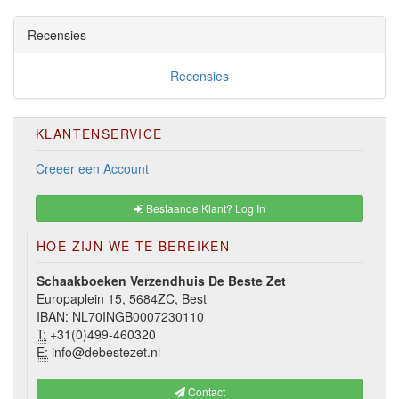
Recensies
Recensies
KLANTENSERVICE
Creeer een Account
Bestaande Klant? Log In
HOE ZIJN WE TE BEREIKEN
Schaakboeken Verzendhuis De Beste Zet
Europaplein 15, 5684ZC, Best
IBAN: NL70INGB0007230110
T:
+31(0)499-460320
E:
info@debestezet.nl
Contact