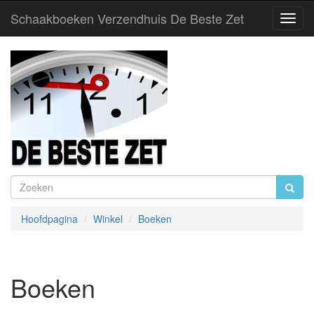
Schaakboeken Verzendhuis De Beste Zet
Toggl
Navig
Hoofdpagina
Winkel
Boeken
Boeken