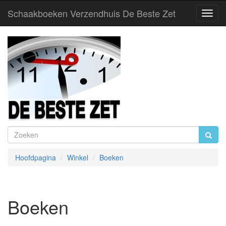
Schaakboeken Verzendhuis De Beste Zet
Toggl
Navig
Hoofdpagina
Winkel
Boeken
Boeken