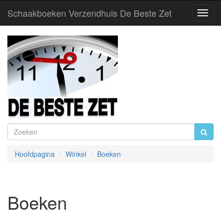
Schaakboeken Verzendhuis De Beste Zet
Toggl
Navig
Hoofdpagina
Winkel
Boeken
Boeken