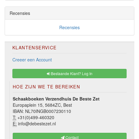
Recensies
Recensies
KLANTENSERVICE
Creeer een Account
Bestaande Klant? Log In
HOE ZIJN WE TE BEREIKEN
Schaakboeken Verzendhuis De Beste Zet
Europaplein 15, 5684ZC, Best
IBAN: NL70INGB0007230110
T:
+31(0)499-460320
E:
info@debestezet.nl
Contact