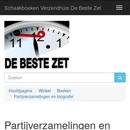
Schaakboeken Verzendhuis De Beste Zet
Toggl
Navig
Hoofdpagina
Winkel
Boeken
Partijverzamelingen en biografie
Partijverzamelingen en