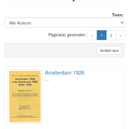
Toon:
Pagina(s) gevonden:
(current)
«
1
2
»
Sorteer op
Amsterdam 1926
…