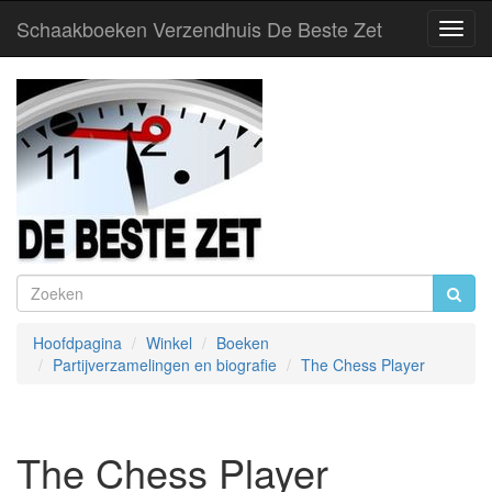
Schaakboeken Verzendhuis De Beste Zet
Toggl
Navig
Hoofdpagina
Winkel
Boeken
Partijverzamelingen en biografie
The Chess Player
The Chess Player