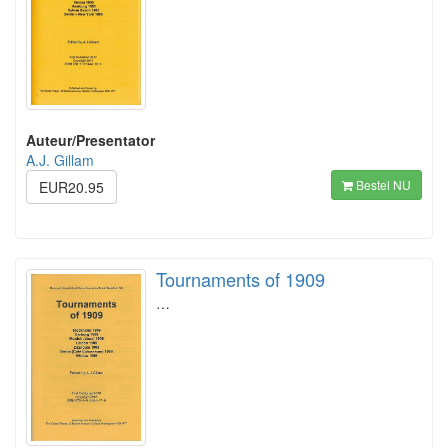
Auteur/Presentator
A.J. Gillam
Bestel NU
EUR20.95
Tournaments of 1909
…