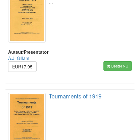
…
Auteur/Presentator
A.J. Gillam
Bestel NU
EUR17.95
Tournaments of 1919
…