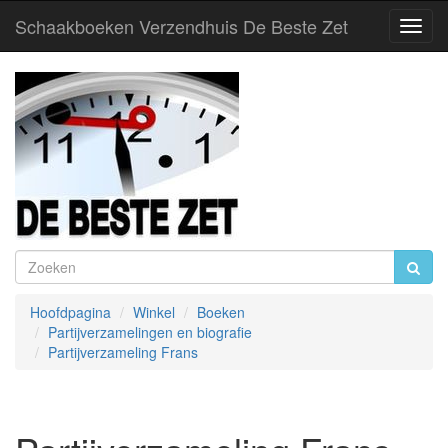
Schaakboeken Verzendhuis De Beste Zet
Toggl
Navig
Hoofdpagina
Winkel
Boeken
Partijverzamelingen en biografie
Partijverzameling Frans