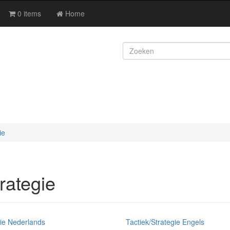
0 items
Home
ie
trategie
gie Nederlands
Tactiek/Strategie Engels