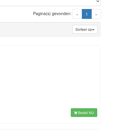
Pagina(s) gevonden:
(current)
«
1
»
Sorteer op
Bestel NU