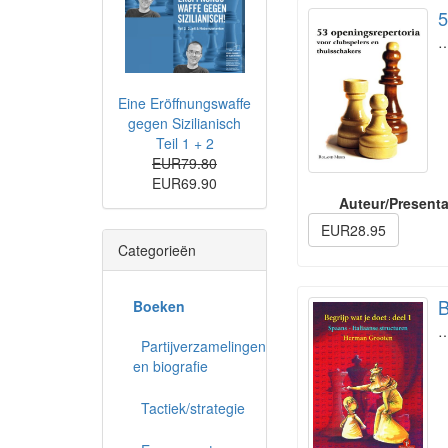
5
Eine Eröffnungswaffe
gegen Sizilianisch
Teil 1 + 2
EUR79.80
EUR69.90
Auteur/Presenta
EUR28.95
Categorieën
B
Boeken
Partijverzamelingen
en biografie
Tactiek/strategie