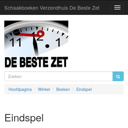
Schaakboeken Verzendhuis De Beste Zet
Toggl
Navig
Hoofdpagina
Winkel
Boeken
Eindspel
Eindspel