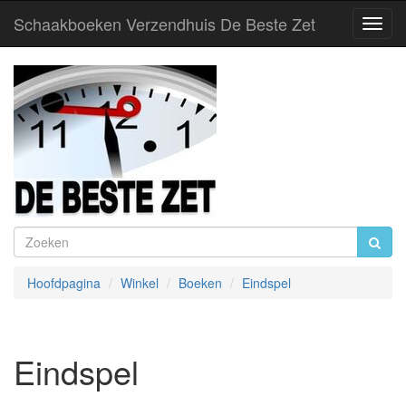
Schaakboeken Verzendhuis De Beste Zet
Toggl
Navig
Hoofdpagina
Winkel
Boeken
Eindspel
Eindspel