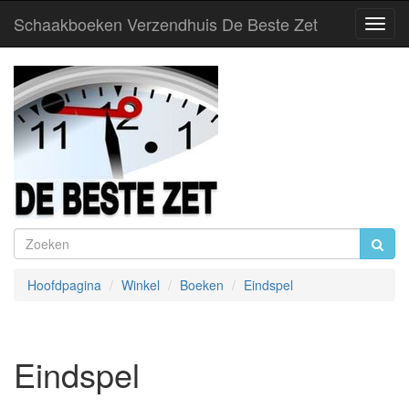
Schaakboeken Verzendhuis De Beste Zet
Toggl
Navig
Hoofdpagina
Winkel
Boeken
Eindspel
Eindspel