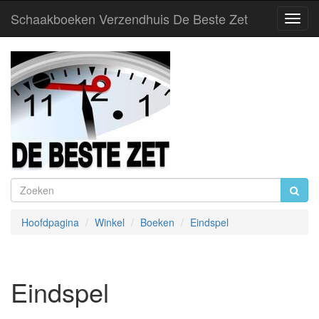
Schaakboeken Verzendhuis De Beste Zet
Toggl
Navig
Hoofdpagina
Winkel
Boeken
Eindspel
Eindspel