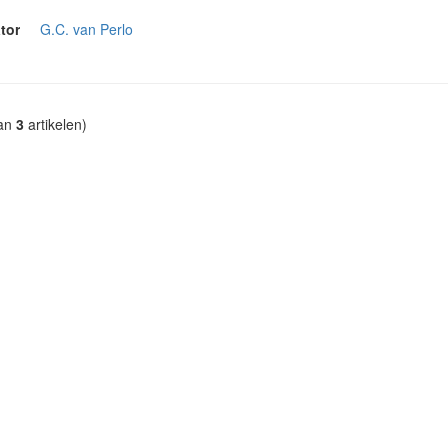
tor
G.C. van Perlo
an
3
artikelen)