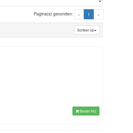
Pagina(s) gevonden:
(current)
«
1
»
Sorteer op
Bestel NU