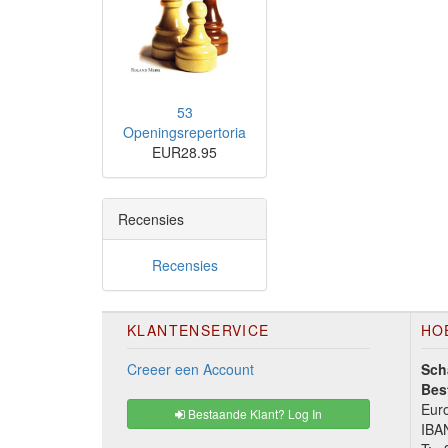
53
Openingsrepertoria
EUR28.95
Recensies
Recensies
KLANTENSERVICE
HO
Creeer een Account
Sch
Bes
Euro
Bestaande Klant? Log In
IBA