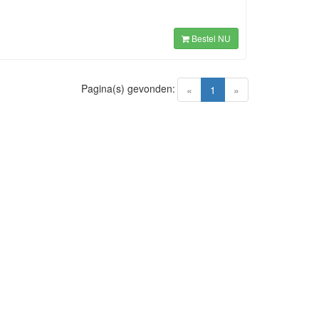
Bestel NU
Pagina(s) gevonden:
(current)
«
1
»