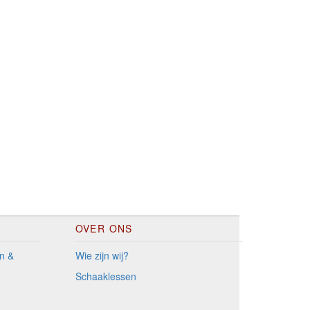
OVER ONS
n &
Wie zijn wij?
Schaaklessen