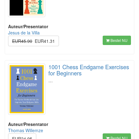
Auteur/Presentator
Jesus de la Villa
Bestel NU
EUR45.90
EUR41.31
1001 Chess Endgame Exercises
for Beginners
…
Auteur/Presentator
Thomas Willemze
Bestel NU
EUR24.95