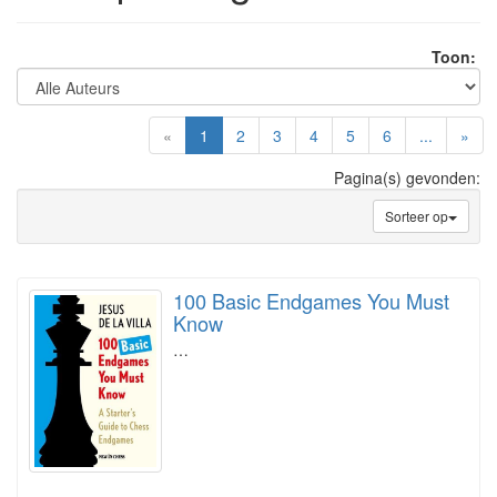
Toon:
(current)
«
1
2
3
4
5
6
...
»
Pagina(s) gevonden:
Sorteer op
100 Basic Endgames You Must
Know
…