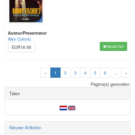
Auteur/Presentator
Alex Colovic
Bestel NU
EUR16.95
(current)
«
1
2
3
4
5
6
...
»
Pagina(s) gevonden:
Talen
Nieuwe Artikelen