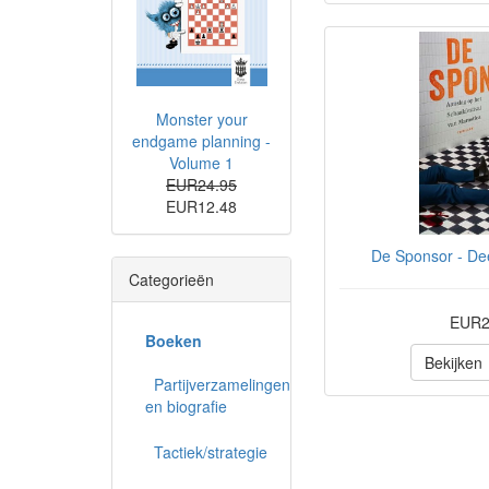
Monster your
endgame planning -
Volume 1
EUR24.95
EUR12.48
De Sponsor - Dee
Categorieën
EUR2
Boeken
Bekijken
Partijverzamelingen
en biografie
Tactiek/strategie