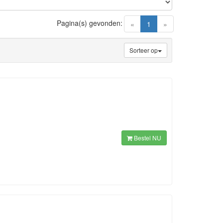
Pagina(s) gevonden:
(current)
«
1
»
Sorteer op
Bestel NU