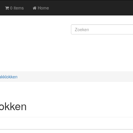
0 items
Home
akklokken
okken