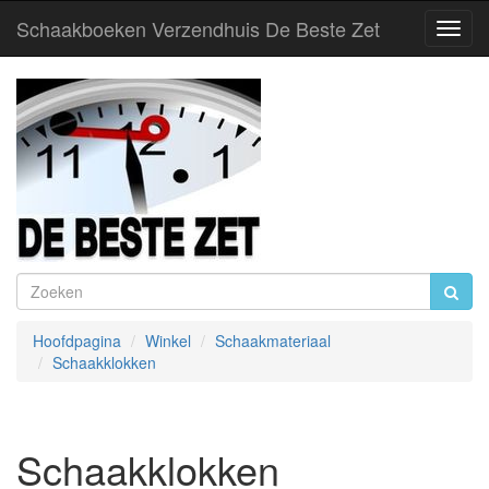
Schaakboeken Verzendhuis De Beste Zet
Toggl
Navig
Hoofdpagina
Winkel
Schaakmateriaal
Schaakklokken
Schaakklokken