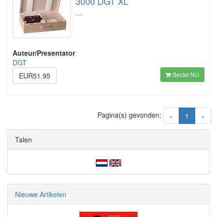
3000 DGT XL
…
Auteur/Presentator
DGT
Bestel NU
EUR51.95
Pagina(s) gevonden:
(current)
«
1
»
Talen
Nieuwe Artikelen