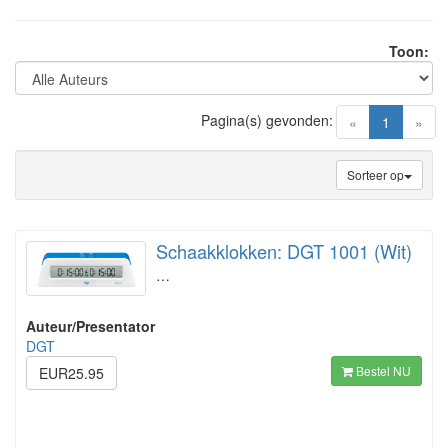
Toon:
Pagina(s) gevonden:
(current)
«
1
»
Sorteer op
Schaakklokken: DGT 1001 (Wit)
…
Auteur/Presentator
DGT
Bestel NU
EUR25.95