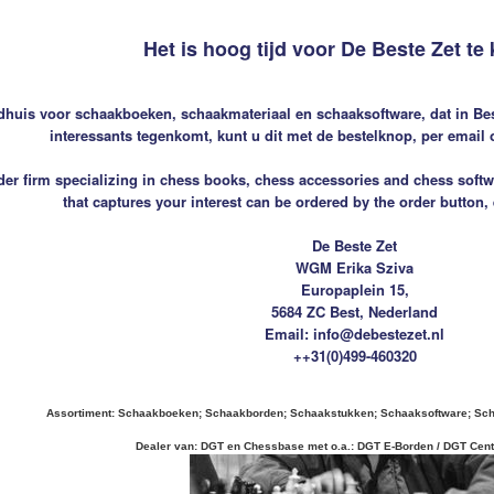
Het is hoog tijd voor De Beste Zet te 
dhuis voor schaakboeken, schaakmateriaal en schaaksoftware, dat in Best
interessants tegenkomt, kunt u dit met de bestelknop, per email o
rder firm specializing in chess books, chess accessories and chess softw
that captures your interest can be ordered by the order button,
De Beste Zet
WGM Erika Sziva
Europaplein 15,
5684 ZC Best, Nederland
Email: info@debestezet.nl
++31(0)499-460320
Assortiment: Schaakboeken; Schaakborden; Schaakstukken; Schaaksoftware; Sc
Dealer van: DGT en Chessbase met o.a.: DGT E-Borden / DGT Centa