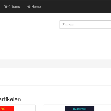
0 items
Home
rtikelen