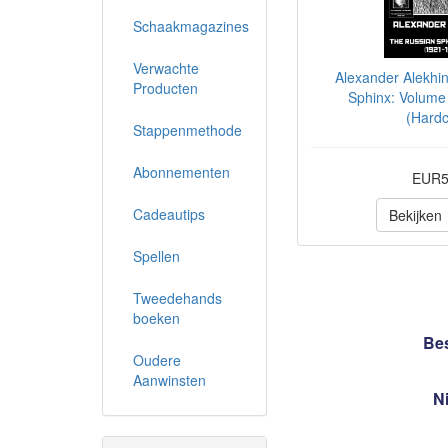
Schaakmagazines
Verwachte
Alexander Alekhi
Producten
Sphinx: Volume 
(Hardc
Stappenmethode
Abonnementen
EUR5
Cadeautips
Bekijken
Spellen
Tweedehands
boeken
Bes
Oudere
Aanwinsten
N