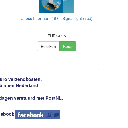
Chess Informant 168 - Signal light (+cd)
EUR44.95
Bekijken
Koop
 Euro verzendkosten.
 binnen Nederland.
3 dagen verstuurd met PostNL.
cebook