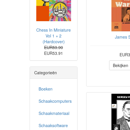
Chess In Miniature
Vol 1 + 2
James 
(Hardcover)
EUR59.90
EUR53.91
EUR3
Bekijken
Categorieën
Boeken
Schaakcomputers
Schaakmateriaal
Schaaksoftware