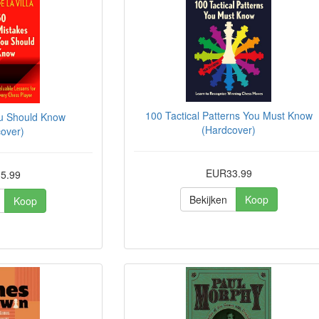
100 Tactical Patterns You Must Know
ou Should Know
(Hardcover)
over)
EUR33.99
5.99
Bekijken
Koop
Koop